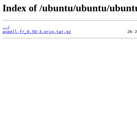
Index of /ubuntu/ubuntu/ubuntu
../
aspell-fr_0.50-3.orig.tar.gz