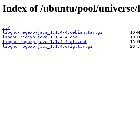
Index of /ubuntu/pool/universe/
../
libgnu-regexp-java_1.1.4-4.debian.tar.gz
libgnu-regexp-java_1.1.4-4.dsc
libgnu-regexp-java_1.1.4-4_all.deb
libgnu-regexp-java_1.1.4.orig.tar.gz