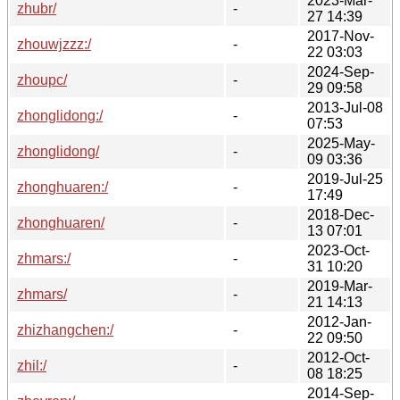
2023-Mar-
zhubr/
-
27 14:39
2017-Nov-
zhouwjzzz:/
-
22 03:03
2024-Sep-
zhoupc/
-
29 09:58
2013-Jul-08
zhonglidong:/
-
07:53
2025-May-
zhonglidong/
-
09 03:36
2019-Jul-25
zhonghuaren:/
-
17:49
2018-Dec-
zhonghuaren/
-
13 07:01
2023-Oct-
zhmars:/
-
31 10:20
2019-Mar-
zhmars/
-
21 14:13
2012-Jan-
zhizhangchen:/
-
22 09:50
2012-Oct-
zhil:/
-
08 18:25
2014-Sep-