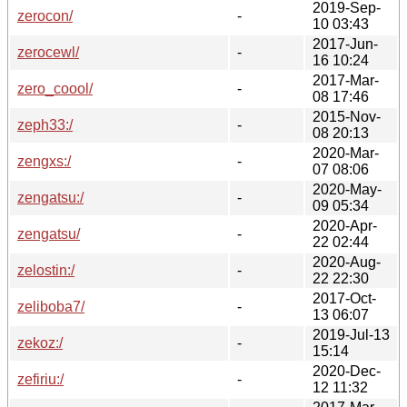
2019-Sep-
zerocon/
-
10 03:43
2017-Jun-
zerocewl/
-
16 10:24
2017-Mar-
zero_coool/
-
08 17:46
2015-Nov-
zeph33:/
-
08 20:13
2020-Mar-
zengxs:/
-
07 08:06
2020-May-
zengatsu:/
-
09 05:34
2020-Apr-
zengatsu/
-
22 02:44
2020-Aug-
zelostin:/
-
22 22:30
2017-Oct-
zeliboba7/
-
13 06:07
2019-Jul-13
zekoz:/
-
15:14
2020-Dec-
zefiriu:/
-
12 11:32