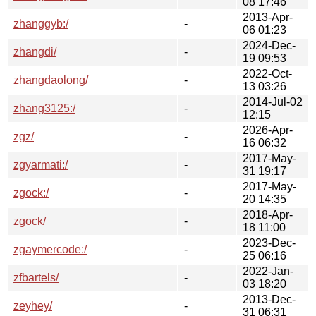
08 17:46
2013-Apr-
zhanggyb:/
-
06 01:23
2024-Dec-
zhangdi/
-
19 09:53
2022-Oct-
zhangdaolong/
-
13 03:26
2014-Jul-02
zhang3125:/
-
12:15
2026-Apr-
zgz/
-
16 06:32
2017-May-
zgyarmati:/
-
31 19:17
2017-May-
zgock:/
-
20 14:35
2018-Apr-
zgock/
-
18 11:00
2023-Dec-
zgaymercode:/
-
25 06:16
2022-Jan-
zfbartels/
-
03 18:20
2013-Dec-
zeyhey/
-
31 06:31