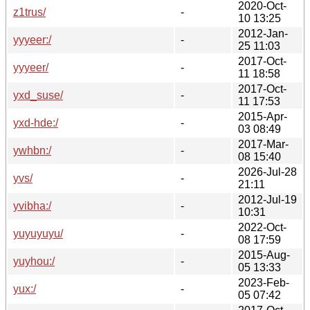
2020-Oct-
z1trus/
-
10 13:25
2012-Jan-
yyyeer:/
-
25 11:03
2017-Oct-
yyyeer/
-
11 18:58
2017-Oct-
yxd_suse/
-
11 17:53
2015-Apr-
yxd-hde:/
-
03 08:49
2017-Mar-
ywhbn:/
-
08 15:40
2026-Jul-28
yvs/
-
21:11
2012-Jul-19
yvibha:/
-
10:31
2022-Oct-
yuyuyuyu/
-
08 17:59
2015-Aug-
yuyhou:/
-
05 13:33
2023-Feb-
yux:/
-
05 07:42