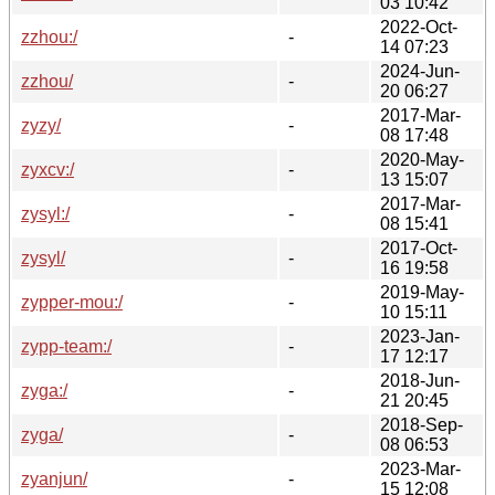
03 10:42
2022-Oct-
zzhou:/
-
14 07:23
2024-Jun-
zzhou/
-
20 06:27
2017-Mar-
zyzy/
-
08 17:48
2020-May-
zyxcv:/
-
13 15:07
2017-Mar-
zysyl:/
-
08 15:41
2017-Oct-
zysyl/
-
16 19:58
2019-May-
zypper-mou:/
-
10 15:11
2023-Jan-
zypp-team:/
-
17 12:17
2018-Jun-
zyga:/
-
21 20:45
2018-Sep-
zyga/
-
08 06:53
2023-Mar-
zyanjun/
-
15 12:08