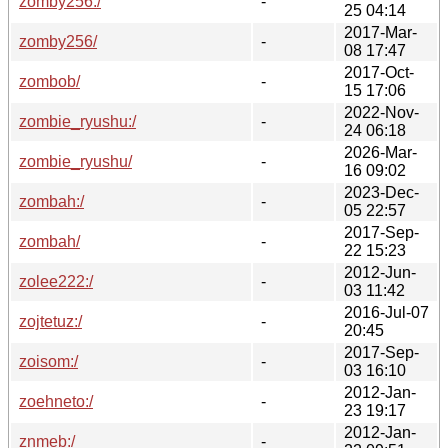
zomby256:/
-
25 04:14
2017-Mar-
zomby256/
-
08 17:47
2017-Oct-
zombob/
-
15 17:06
2022-Nov-
zombie_ryushu:/
-
24 06:18
2026-Mar-
zombie_ryushu/
-
16 09:02
2023-Dec-
zombah:/
-
05 22:57
2017-Sep-
zombah/
-
22 15:23
2012-Jun-
zolee222:/
-
03 11:42
2016-Jul-07
zojtetuz:/
-
20:45
2017-Sep-
zoisom:/
-
03 16:10
2012-Jan-
zoehneto:/
-
23 19:17
2012-Jan-
znmeb:/
-