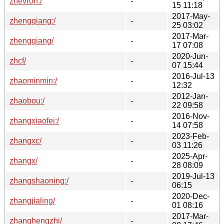
zhevron:/
-
15 11:18
2017-May-
zhengqiang:/
-
25 03:02
2017-Mar-
zhengqiang/
-
17 07:08
2020-Jun-
zhcf/
-
07 15:44
2016-Jul-13
zhaominmin:/
-
12:32
2012-Jan-
zhaobou:/
-
22 09:58
2016-Nov-
zhangxiaofei:/
-
14 07:58
2023-Feb-
zhangxc/
-
03 11:26
2025-Apr-
zhangx/
-
28 08:09
2019-Jul-13
zhangshaoning:/
-
06:15
2020-Dec-
zhangjialing/
-
01 08:16
2017-Mar-
zhanghengzhi/
-