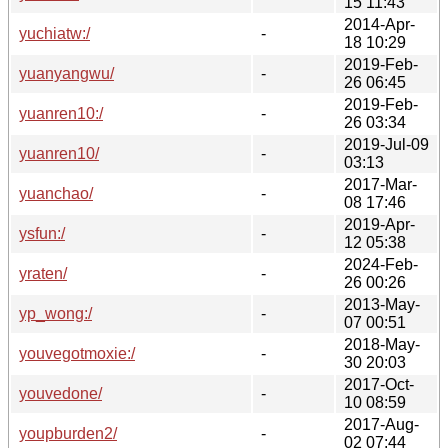
15 11:43
2014-Apr-
yuchiatw:/
-
18 10:29
2019-Feb-
yuanyangwu/
-
26 06:45
2019-Feb-
yuanren10:/
-
26 03:34
2019-Jul-09
yuanren10/
-
03:13
2017-Mar-
yuanchao/
-
08 17:46
2019-Apr-
ysfun:/
-
12 05:38
2024-Feb-
yraten/
-
26 00:26
2013-May-
yp_wong:/
-
07 00:51
2018-May-
youvegotmoxie:/
-
30 20:03
2017-Oct-
youvedone/
-
10 08:59
2017-Aug-
youpburden2/
-
02 07:44