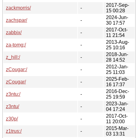
2017-Sep-
zackmorris/
-
15 00:28
2024-Jun-
zachspar/
-
30 17:57
2017-Oct-
zabbix/
-
11 21:54
2013-Aug-
za-tomg:/
-
25 10:16
2018-Jun-
z_hill:/
-
28 14:52
2012-Jan-
zCougar:/
-
25 11:03
2025-Feb-
zCougar/
-
16 17:37
2016-Dec-
z3ntu:/
-
25 19:59
2023-Jan-
z3ntu/
-
04 17:24
2017-Oct-
z30p/
-
11 20:00
2015-Mar-
z1trus:/
-
03 13:31