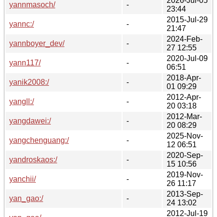
2026-Jul-05
yannmasoch/
-
23:44
2015-Jul-29
yannc:/
-
21:47
2024-Feb-
yannboyer_dev/
-
27 12:55
2020-Jul-09
yann117/
-
06:51
2018-Apr-
yanik2008:/
-
01 09:29
2012-Apr-
yangll:/
-
20 03:18
2012-Mar-
yangdawei:/
-
20 08:29
2025-Nov-
yangchenguang:/
-
12 06:51
2020-Sep-
yandroskaos:/
-
15 10:56
2019-Nov-
yanchii/
-
26 11:17
2013-Sep-
yan_gao:/
-
24 13:02
2012-Jul-19