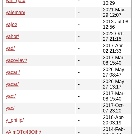
yan_gao/
-
10:29
2021-May-
yaleman/
-
29 12:07
2013-Jul-08
yajo:/
-
12:56
2022-Oct-
yahor/
-
27 21:15
2017-Apr-
yad/
-
02 21:33
2017-Mar-
yacovlev:/
-
08 15:40
2026-May-
yacar:/
-
27 08:47
2026-May-
yacar/
-
27 13:17
2017-Mar-
yac:/
-
08 15:40
2017-Oct-
yac/
-
07 23:20
2018-Apr-
y_philip/
-
20 03:19
2014-Feb-
yAimOTg43Oih:/
-