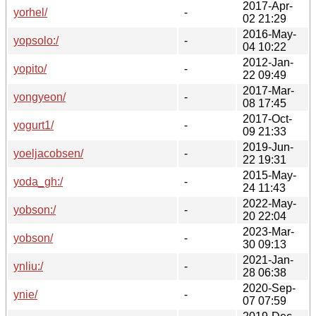
2017-Apr-
yorhel/
-
02 21:29
2016-May-
yopsolo:/
-
04 10:22
2012-Jan-
yopito/
-
22 09:49
2017-Mar-
yongyeon/
-
08 17:45
2017-Oct-
yogurt1/
-
09 21:33
2019-Jun-
yoeljacobsen/
-
22 19:31
2015-May-
yoda_gh:/
-
24 11:43
2022-May-
yobson:/
-
20 22:04
2023-Mar-
yobson/
-
30 09:13
2021-Jan-
ynliu:/
-
28 06:38
2020-Sep-
ynie/
-
07 07:59