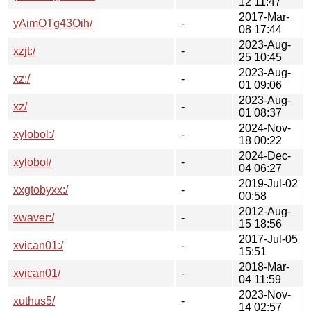
12 11:47
2017-Mar-
yAimOTg43Oih/
-
08 17:44
2023-Aug-
xzjt:/
-
25 10:45
2023-Aug-
xz:/
-
01 09:06
2023-Aug-
xz/
-
01 08:37
2024-Nov-
xylobol:/
-
18 00:22
2024-Dec-
xylobol/
-
04 06:27
2019-Jul-02
xxgtobyxx:/
-
00:58
2012-Aug-
xwaver:/
-
15 18:56
2017-Jul-05
xvican01:/
-
15:51
2018-Mar-
xvican01/
-
04 11:59
2023-Nov-
xuthus5/
-
14 02:57