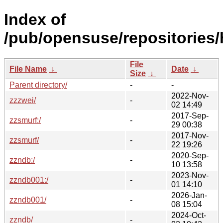
Index of
/pub/opensuse/repositories
File
File Name
↓
Date
↓
Size
↓
Parent directory/
-
-
2022-Nov-
zzzwei/
-
02 14:49
2017-Sep-
zzsmurf:/
-
29 00:38
2017-Nov-
zzsmurf/
-
22 19:26
2020-Sep-
zzndb:/
-
10 13:58
2023-Nov-
zzndb001:/
-
01 14:10
2026-Jan-
zzndb001/
-
08 15:04
2024-Oct-
zzndb/
-