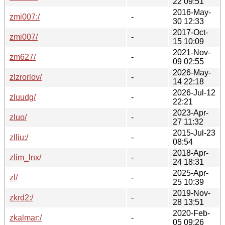
22 09:51
2016-May-
zmi007:/
-
30 12:33
2017-Oct-
zmi007/
-
15 10:09
2021-Nov-
zm627/
-
09 02:55
2026-May-
zlzrorlov/
-
14 22:18
2026-Jul-12
zluudg/
-
22:21
2023-Apr-
zluo/
-
27 11:32
2015-Jul-23
zlliu:/
-
08:54
2018-Apr-
zlim_lnx/
-
24 18:31
2025-Apr-
zl/
-
25 10:39
2019-Nov-
zkrd2:/
-
28 13:51
2020-Feb-
zkalmar:/
-
05 09:26