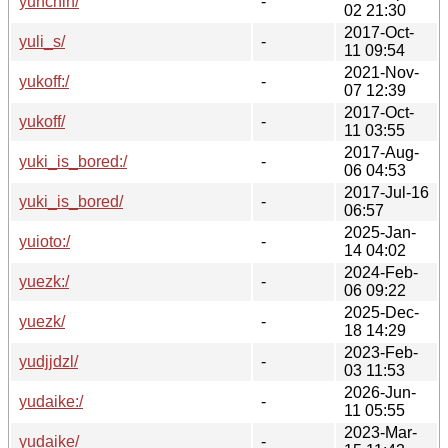
yunchih/
-
02 21:30
2017-Oct-
yuli_s/
-
11 09:54
2021-Nov-
yukoff:/
-
07 12:39
2017-Oct-
yukoff/
-
11 03:55
2017-Aug-
yuki_is_bored:/
-
06 04:53
2017-Jul-16
yuki_is_bored/
-
06:57
2025-Jan-
yuioto:/
-
14 04:02
2024-Feb-
yuezk:/
-
06 09:22
2025-Dec-
yuezk/
-
18 14:29
2023-Feb-
yudjjdzl/
-
03 11:53
2026-Jun-
yudaike:/
-
11 05:55
2023-Mar-
yudaike/
-