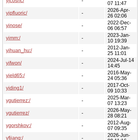
yjcoshc/
-
07 11:47
2026-Apr-
yipfluoric/
-
26 02:06
2022-Dec-
yinose/
-
06 06:57
2023-Jan-
yimm:/
-
10 19:39
2012-Jan-
yihuan_hu:/
-
25 11:01
2024-Jul-14
yifwon/
-
14:45
2016-May-
yield65:/
-
24 05:36
2017-Oct-
yiding1/
-
09 10:33
2025-Mar-
ygutierrez:/
-
07 13:23
2026-May-
ygutierrez/
-
28 08:21
2012-Aug-
ygorshkov:/
-
07 09:35
2026-Jun-
yfjiang:/
-