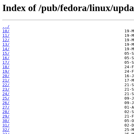
Index of /pub/fedora/linux/updat
../
10/
11/
12/
13/
14/
15/
16/
17/
18/
19/
20/
21/
22/
23/
24/
25/
26/
27/
28/
29/
30/
31/
32/