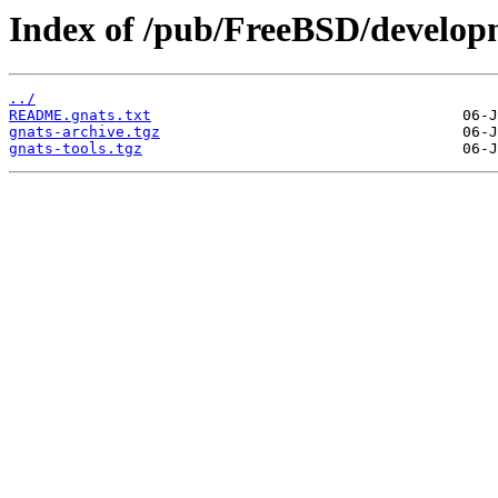
Index of /pub/FreeBSD/developm
../
README.gnats.txt
gnats-archive.tgz
gnats-tools.tgz