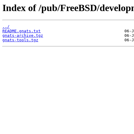
Index of /pub/FreeBSD/developm
../
README.gnats.txt
gnats-archive.tgz
gnats-tools.tgz