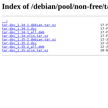
Index of /debian/pool/non-free/t
../
tar-doc_1.34-1.debian.tar.xz
tar-doc_1.34-1.dsc
tar-doc_1.34-1_all.deb
tar-doc_1.34.orig.tar.xz
tar-doc_1.35-2.debian.tar.xz
tar-doc_1.35-2.dsc
tar-doc_1.35-2_all.deb
tar-doc_1.35.orig.tar.xz